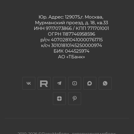
Юр. Адрес: 129075,г. Москва,
Мурманский проезд, д. 18, кв.33
ИНН 9717073866 / КПП 771701001
ОГРН 1187746958596
р/сч 40702810410000761715
к/сч 30101810145250000974
БИК 044525974
АО «ТБанк»
2010-2026 ©ПаркМебели - гипермаркет мебели: