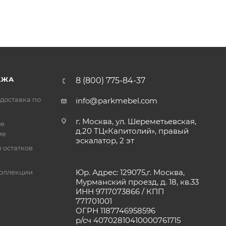
АЖА
8 (800) 775-84-37
доставка по
info@parkmebel.com
г. Москва, ул. Шереметьевская,
ое
д.20 ТЦ«Капитолий», правый
ие
эскалатор, 2 эт
 остатков
Юр. Адрес: 129075,г. Москва,
оллекции
Мурманский проезд, д. 18, кв.33
ИНН 9717073866 / КПП
771701001
ОГРН 1187746958596
р/сч 40702810410000761715