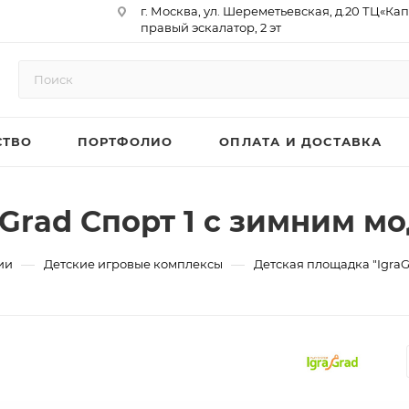
г. Москва, ул. Шереметьевская, д.20 ТЦ«Ка
правый эскалатор, 2 эт
Юр. Адрес: 129075,г. Москва,
Мурманский проезд, д. 18, кв.33
ИНН 9717073866 / КПП 771701001
ОГРН 1187746958596
СТВО
ПОРТФОЛИО
ОПЛАТА И ДОСТАВКА
р/сч 40702810410000761715
к/сч 30101810145250000974
БИК 044525974
АО «ТБанк»
Grad Спорт 1 с зимним м
—
—
ии
Детские игровые комплексы
Детская площадка "IgraG