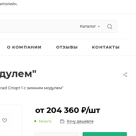
питолий»,
Каталог
О КОМПАНИИ
ОТЗЫВЫ
КОНТАКТЫ
одулем"
rad Спорт 1 с зимним модулем"
от 204 360 ₽
/шт
Много
Хочу дешевле