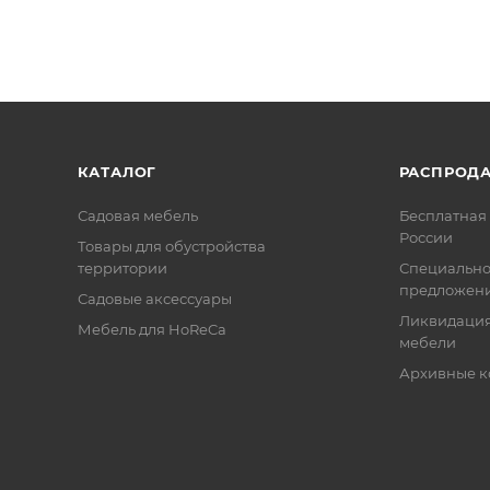
КАТАЛОГ
РАСПРОД
Садовая мебель
Бесплатная 
России
Товары для обустройства
территории
Специальн
предложен
Садовые аксессуары
Ликвидация
Мебель для HoReCa
мебели
Архивные к