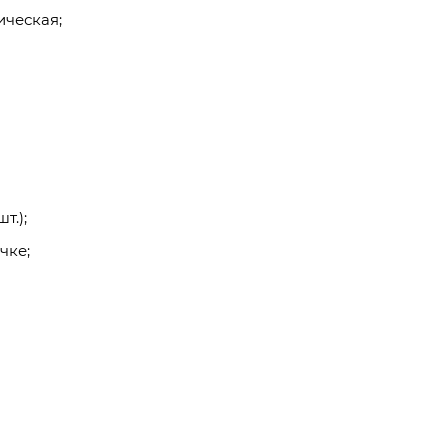
ическая;
т.);
чке;