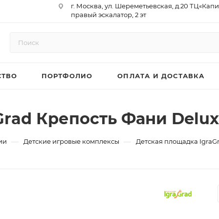
г. Москва, ул. Шереметьевская, д.20 ТЦ«Капи
правый эскалатор, 2 эт
Юр. Адрес: 129075,г. Москва,
Мурманский проезд, д. 18, кв.33
ИНН 9717073866 / КПП 771701001
ОГРН 1187746958596
СТВО
ПОРТФОЛИО
ОПЛАТА И ДОСТАВКА
р/сч 40702810410000761715
к/сч 30101810145250000974
БИК 044525974
АО «ТБанк»
rad Крепость Фани Delux
—
—
ии
Детские игровые комплексы
Детская площадка IgraGr