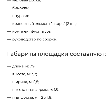
меловая доска;
бинокль;
штурвал;
крепежный элемент "якорь" (2 шт.);
комплект фурнитуры;
руководство по сборке.
Габариты площадки составляют:
длина, м: 7,9;
высота, м: 3,7;
ширина, м: 5,8;
высота платформы, м: 1,5;
платформа, м: 1,2 х 1,8.