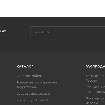
ших
КАТАЛОГ
РАСПРОД
Садовая мебель
Бесплатная 
России
Товары для обустройства
территории
Специальн
предложен
Садовые аксессуары
Ликвидация
Мебель для HoReCa
мебели