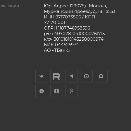
Юр. Адрес: 129075,г. Москва,
оллекции
Мурманский проезд, д. 18, кв.33
ИНН 9717073866 / КПП
771701001
ОГРН 1187746958596
р/сч 40702810410000761715
к/сч 30101810145250000974
БИК 044525974
АО «ТБанк»