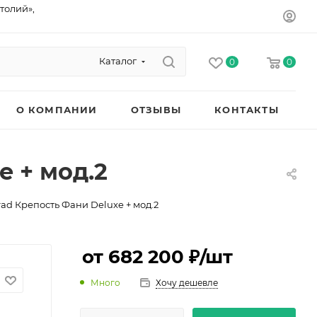
толий»,
Каталог
0
0
О КОМПАНИИ
ОТЗЫВЫ
КОНТАКТЫ
e + мод.2
ad Крепость Фани Deluxe + мод.2
от 682 200 ₽
/шт
Много
Хочу дешевле