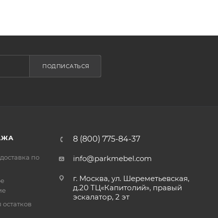
ПОДПИСАТЬСЯ
АЖА
8 (800) 775-84-37
доставка по
info@parkmebel.com
г. Москва, ул. Шереметьевская,
ое
д.20 ТЦ«Капитолий», правый
ие
эскалатор, 2 эт
 остатков