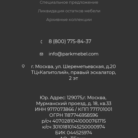
Специальное предложение
Ликвидация остатков мебели
Архивные коллекции
8 (800) 775-84-37
info@parkmebel.com
г. Москва, ул. Шереметьевская, д.20
ТЦ«Капитолий», правый эскалатор,
2 эт
Юр. Адрес: 129075,г. Москва,
Мурманский проезд, д. 18, кв.33
ИНН 9717073866 / КПП 771701001
ОГРН 1187746958596
р/сч 40702810410000761715
к/сч 30101810145250000974
БИК 044525974