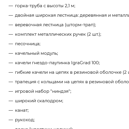
горка-труба c высоты 2,1 м;
двойная широкая лестница: деревянная и металл
веревочная лестница (шторм-трап);
комплект металлических ручек (2 шт.);
песочница;
качельный модуль;
качели гнездо-паутинка IgraGrad 100;
гибкие качели на цепях в резиновой оболочке (2 ш
трапеция с кольцами на цепях в резиновой оболо
игровой набор "ниндзя";
широкий скалодром;
канат;
рукоход;