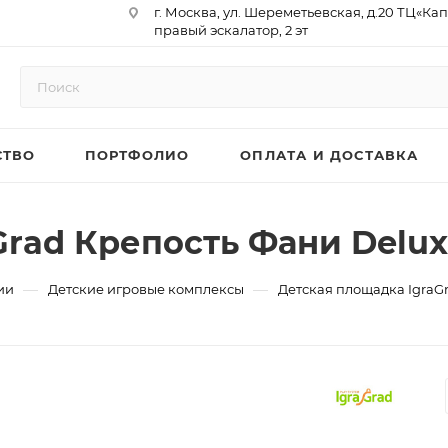
г. Москва, ул. Шереметьевская, д.20 ТЦ«Ка
правый эскалатор, 2 эт
Юр. Адрес: 129075,г. Москва,
Мурманский проезд, д. 18, кв.33
ИНН 9717073866 / КПП 771701001
ОГРН 1187746958596
СТВО
ПОРТФОЛИО
ОПЛАТА И ДОСТАВКА
р/сч 40702810410000761715
к/сч 30101810145250000974
БИК 044525974
АО «ТБанк»
rad Крепость Фани Deluxe
—
—
ии
Детские игровые комплексы
Детская площадка IgraGr