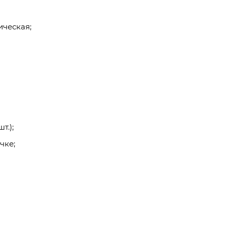
ическая;
т.);
чке;