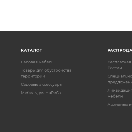
КАТАЛОГ
РАСПРОД
Садовая мебель
Бесплатная 
России
Товары для обустройства
территории
Специальн
предложен
Садовые аксессуары
Ликвидация
Мебель для HoReCa
мебели
Архивные к