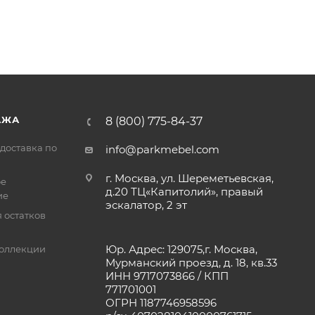
АЖА
8 (800) 775-84-37
доставка по
info@parkmebel.com
г. Москва, ул. Шереметьевская,
ое
д.20 ТЦ«Капитолий», правый
ие
эскалатор, 2 эт
 остатков
Юр. Адрес: 129075,г. Москва,
оллекции
Мурманский проезд, д. 18, кв.33
ИНН 9717073866 / КПП
771701001
ОГРН 1187746958596