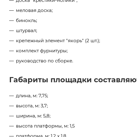
доска "крестики-нолики";
меловая доска;
бинокль;
штурвал;
крепежный элемент "якорь" (2 шт.);
комплект фурнитуры;
руководство по сборке.
Габариты площадки составляю
длина, м: 7,75;
высота, м: 3,7;
ширина, м: 5,8;
высота платформы, м: 1,5
платформа, м: 1,2 х 1,8