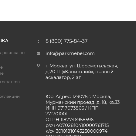
АЖА
8 (800) 775-84-37
доставка по
info@parkmebel.com
г. Москва, ул. Шереметьевская,
ое
д.20 ТЦ«Капитолий», правый
ие
эскалатор, 2 эт
 остатков
Юр. Адрес: 129075,г. Москва,
оллекции
Мурманский проезд, д. 18, кв.33
ИНН 9717073866 / КПП
771701001
ОГРН 1187746958596
р/сч 40702810410000761715
к/сч 30101810145250000974