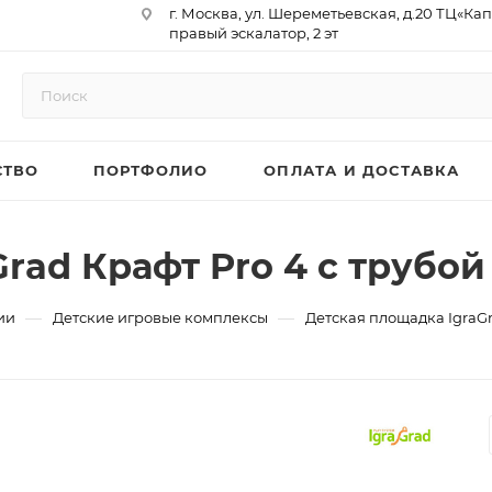
г. Москва, ул. Шереметьевская, д.20 ТЦ«Ка
правый эскалатор, 2 эт
Юр. Адрес: 129075,г. Москва,
Мурманский проезд, д. 18, кв.33
ИНН 9717073866 / КПП 771701001
ОГРН 1187746958596
СТВО
ПОРТФОЛИО
ОПЛАТА И ДОСТАВКА
р/сч 40702810410000761715
к/сч 30101810145250000974
БИК 044525974
АО «ТБанк»
rad Крафт Pro 4 с трубой
—
—
ии
Детские игровые комплексы
Детская площадка IgraGr