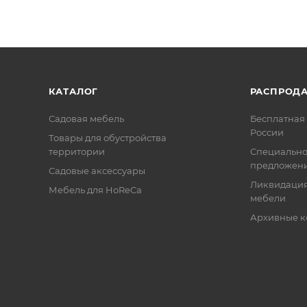
КАТАЛОГ
РАСПРОД
Садовая мебель
Бесплатная 
России
Товары для обустройства
территории
Специальн
предложен
Садовые аксессуары
Ликвидация
Мебель для HoReCa
мебели
Архивные к