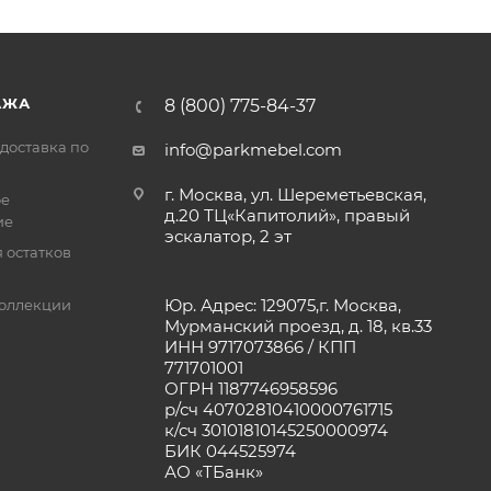
АЖА
8 (800) 775-84-37
доставка по
info@parkmebel.com
г. Москва, ул. Шереметьевская,
ое
д.20 ТЦ«Капитолий», правый
ие
эскалатор, 2 эт
 остатков
Юр. Адрес: 129075,г. Москва,
оллекции
Мурманский проезд, д. 18, кв.33
ИНН 9717073866 / КПП
771701001
ОГРН 1187746958596
р/сч 40702810410000761715
к/сч 30101810145250000974
БИК 044525974
АО «ТБанк»