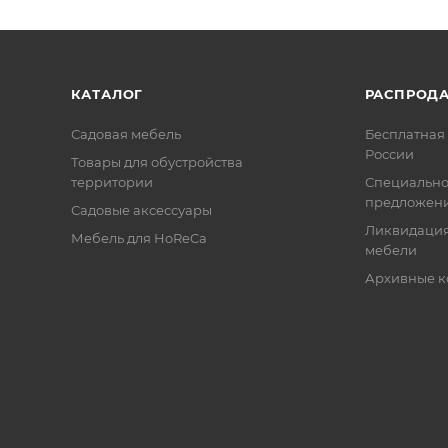
КАТАЛОГ
РАСПРОД
Садовая мебель
Бесплатная 
России
Товары для обустройства
территории
Специальн
предложен
Садовые аксессуары
Ликвидация
Мебель для HoReCa
мебели
Архивные к