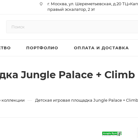
г. Москва, ул. Шереметьевская, д.20 ТЦ«Ка
правый эскалатор, 2 эт
Юр. Адрес: 129075,г. Москва,
Мурманский проезд, д. 18, кв.33
ИНН 9717073866 / КПП 771701001
ОГРН 1187746958596
СТВО
ПОРТФОЛИО
ОПЛАТА И ДОСТАВКА
р/сч 40702810410000761715
к/сч 30101810145250000974
БИК 044525974
АО «ТБанк»
ка Jungle Palace + Climb 
—
 коллекции
Детская игровая площадка Jungle Palace + Clim