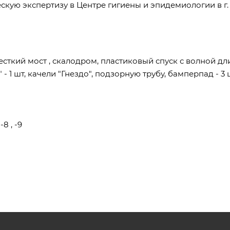
кую экспертизу в Центре гигиены и эпидемиологии в г.
есткий мост , скалодром, пластиковый спуск с волной дл
 - 1 шт, качели "Гнездо", подзорную трубу, бамперпад - 3 
8 , -9