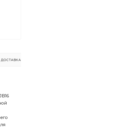
ДОСТАВКА
JB16
ной
 его
для