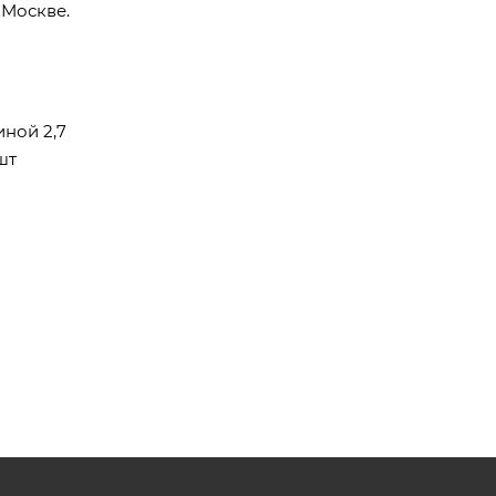
 Москве.
иной 2,7
шт