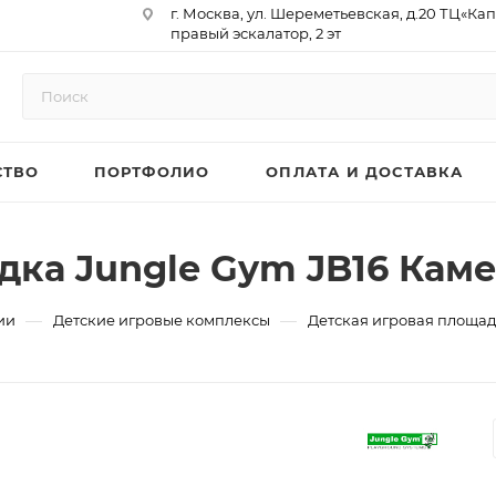
г. Москва, ул. Шереметьевская, д.20 ТЦ«Ка
правый эскалатор, 2 эт
Юр. Адрес: 129075,г. Москва,
Мурманский проезд, д. 18, кв.33
ИНН 9717073866 / КПП 771701001
ОГРН 1187746958596
СТВО
ПОРТФОЛИО
ОПЛАТА И ДОСТАВКА
р/сч 40702810410000761715
к/сч 30101810145250000974
БИК 044525974
АО «ТБанк»
дка Jungle Gym JB16 Кам
—
—
ии
Детские игровые комплексы
Детская игровая площад