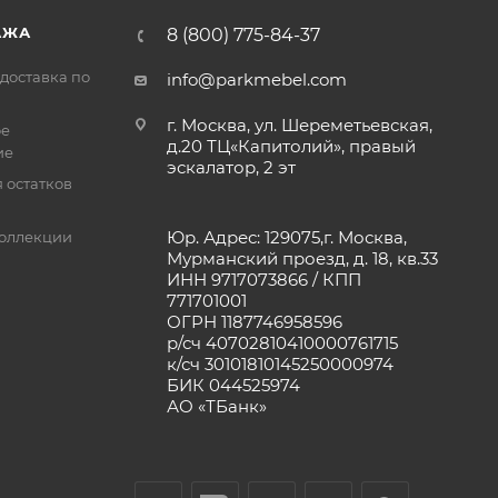
АЖА
8 (800) 775-84-37
доставка по
info@parkmebel.com
г. Москва, ул. Шереметьевская,
ое
д.20 ТЦ«Капитолий», правый
ие
эскалатор, 2 эт
 остатков
Юр. Адрес: 129075,г. Москва,
оллекции
Мурманский проезд, д. 18, кв.33
ИНН 9717073866 / КПП
771701001
ОГРН 1187746958596
р/сч 40702810410000761715
к/сч 30101810145250000974
БИК 044525974
АО «ТБанк»