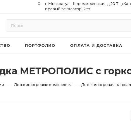
г. Москва, ул. Шереметьевская, д.20 ТЦ«Ка
правый эскалатор, 2 эт
Юр. Адрес: 129075,г. Москва,
Мурманский проезд, д. 18, кв.33
ИНН 9717073866 / КПП 771701001
ОГРН 1187746958596
СТВО
ПОРТФОЛИО
ОПЛАТА И ДОСТАВКА
р/сч 40702810410000761715
к/сч 30101810145250000974
БИК 044525974
АО «ТБанк»
адка МЕТРОПОЛИС с горко
—
—
ии
Детские игровые комплексы
Детская игровая площа