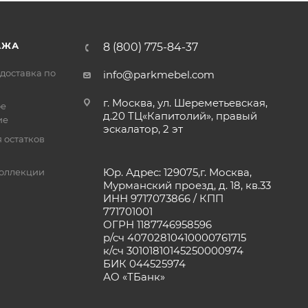
АЖА
8 (800) 775-84-37
доставка по
info@parkmebel.com
г. Москва, ул. Шереметьевская,
ое
д.20 ТЦ«Капитолий», правый
ие
эскалатор, 2 эт
 остатков
Юр. Адрес: 129075,г. Москва,
оллекции
Мурманский проезд, д. 18, кв.33
ИНН 9717073866 / КПП
771701001
ОГРН 1187746958596
р/сч 40702810410000761715
к/сч 30101810145250000974
БИК 044525974
АО «ТБанк»