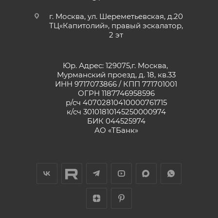
г. Москва, ул. Шереметьевская, д.20
ТЦ«Капитолий», правый эскалатор,
2 эт
Юр. Адрес: 129075,г. Москва,
Мурманский проезд, д. 18, кв.33
ИНН 9717073866 / КПП 771701001
ОГРН 1187746958596
р/сч 40702810410000761715
к/сч 30101810145250000974
БИК 044525974
АО «ТБанк»