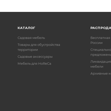
КАТАЛОГ
РАСПРОД
Садовая мебель
Бесплатная 
России
Товары для обустройства
территории
Специальн
предложен
Садовые аксессуары
Ликвидация
Мебель для HoReCa
мебели
Архивные к