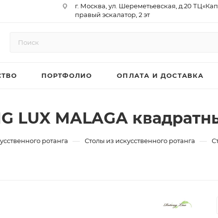
г. Москва, ул. Шереметьевская, д.20 ТЦ«Ка
правый эскалатор, 2 эт
Юр. Адрес: 129075,г. Москва,
Мурманский проезд, д. 18, кв.33
ИНН 9717073866 / КПП 771701001
ОГРН 1187746958596
СТВО
ПОРТФОЛИО
ОПЛАТА И ДОСТАВКА
р/сч 40702810410000761715
к/сч 30101810145250000974
БИК 044525974
АО «ТБанк»
G LUX MALAGA квадратны
—
—
усственного ротанга
Столы из искусственного ротанга
С