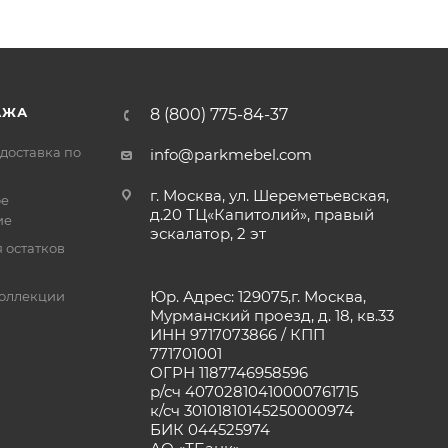
АЖА
8 (800) 775-84-37
доставка по
info@parkmebel.com
г. Москва, ул. Шереметьевская,
ое
д.20 ТЦ«Капитолий», правый
ие
эскалатор, 2 эт
 остатков
Юр. Адрес: 129075,г. Москва,
оллекции
Мурманский проезд, д. 18, кв.33
ИНН 9717073866 / КПП
771701001
ОГРН 1187746958596
р/сч 40702810410000761715
к/сч 30101810145250000974
БИК 044525974