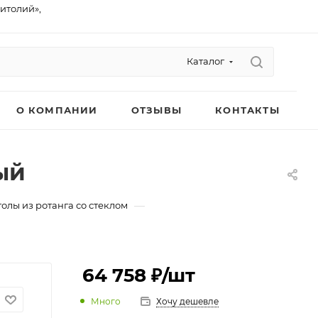
питолий»,
Каталог
О КОМПАНИИ
ОТЗЫВЫ
КОНТАКТЫ
й
—
толы из ротанга со стеклом
64 758 ₽
/шт
Много
Хочу дешевле