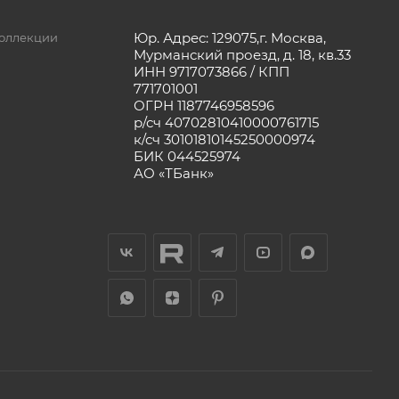
Юр. Адрес: 129075,г. Москва,
оллекции
Мурманский проезд, д. 18, кв.33
ИНН 9717073866 / КПП
771701001
ОГРН 1187746958596
р/сч 40702810410000761715
к/сч 30101810145250000974
БИК 044525974
АО «ТБанк»