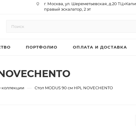
г. Москва, ул. Шереметьевская, д.20 ТЦ«Капи
правый эскалатор, 2 эт
Юр. Адрес: 129075,г. Москва,
Мурманский проезд, д. 18, кв.33
ИНН 9717073866 / КПП 771701001
ОГРН 1187746958596
СТВО
ПОРТФОЛИО
ОПЛАТА И ДОСТАВКА
р/сч 40702810410000761715
к/сч 30101810145250000974
БИК 044525974
АО «ТБанк»
L NOVECHENTO
—
 коллекции
Cтол MODUS 90 см HPL NOVECHENTO