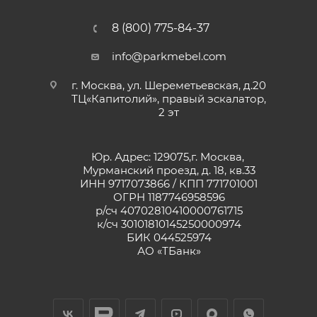
8 (800) 775-84-37
info@parkmebel.com
г. Москва, ул. Шереметьевская, д.20
ТЦ«Капитолий», правый эскалатор,
2 эт
Юр. Адрес: 129075,г. Москва,
Мурманский проезд, д. 18, кв.33
ИНН 9717073866 / КПП 771701001
ОГРН 1187746958596
р/сч 40702810410000761715
к/сч 30101810145250000974
БИК 044525974
АО «ТБанк»