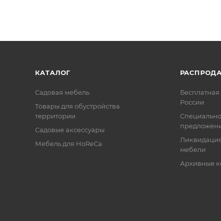
КАТАЛОГ
РАСПРОД
Садовая мебель
Бесплатная 
России
Товары для обустройства
территории
Специальн
предложен
Садовые аксессуары
Ликвидация
Мебель для HoReCa
мебели
Архивные к