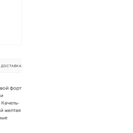
ДОСТАВКА
овой форт
 и
 Качель-
ой желтая
ные