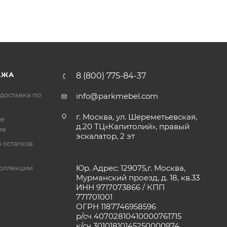
АЖА
8 (800) 775-84-37
доставка по
info@parkmebel.com
г. Москва, ул. Шереметьевская,
ое
д.20 ТЦ«Капитолий», правый
ие
эскалатор, 2 эт
 остатков
Юр. Адрес: 129075,г. Москва,
оллекции
Мурманский проезд, д. 18, кв.33
ИНН 9717073866 / КПП
771701001
ОГРН 1187746958596
р/сч 40702810410000761715
к/сч 30101810145250000974