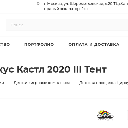
г. Москва, ул. Шереметьевская, д.20 ТЦ«Ка
правый эскалатор, 2 эт
Юр. Адрес: 129075,г. Москва,
Мурманский проезд, д. 18, кв.33
ИНН 9717073866 / КПП 771701001
ОГРН 1187746958596
СТВО
ПОРТФОЛИО
ОПЛАТА И ДОСТАВКА
р/сч 40702810410000761715
к/сч 30101810145250000974
БИК 044525974
АО «ТБанк»
с Кастл 2020 III Тент
—
—
ии
Детские игровые комплексы
Детская площадка Циркус