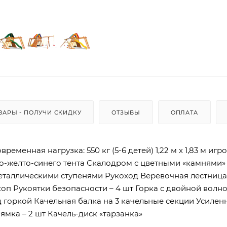
ВАРЫ - ПОЛУЧИ СКИДКУ
ОТЗЫВЫ
ОПЛАТА
еменная нагрузка: 550 кг (5-6 детей) 1,22 м х 1,83 м игр
о-желто-синего тента Скалодром с цветными «камнями»
таллическими ступенями Рукоход Веревочная лестница
оп Рукоятки безопасности – 4 шт Горка с двойной волн
ад горкой Качельная балка на 3 качельные секции Усилен
ямка – 2 шт Качель-диск «тарзанка»