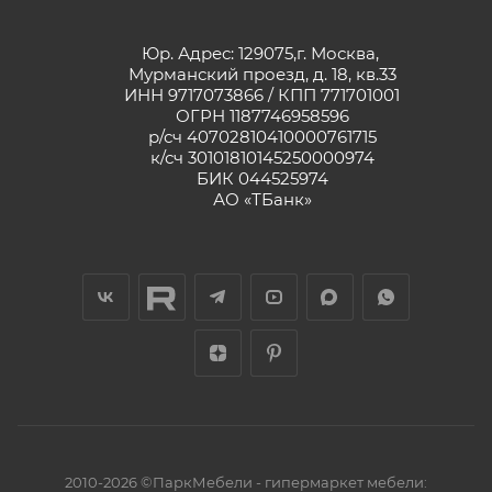
Юр. Адрес: 129075,г. Москва,
Мурманский проезд, д. 18, кв.33
ИНН 9717073866 / КПП 771701001
ОГРН 1187746958596
р/сч 40702810410000761715
к/сч 30101810145250000974
БИК 044525974
АО «ТБанк»
2010-2026 ©ПаркМебели - гипермаркет мебели: