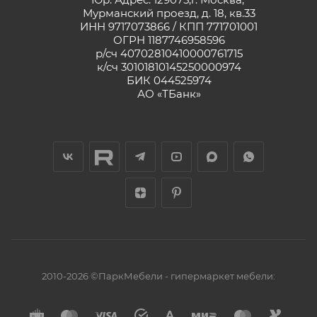
Мурманский проезд, д. 18, кв.33
ИНН 9717073866 / КПП 771701001
ОГРН 1187746958596
р/сч 40702810410000761715
к/сч 30101810145250000974
БИК 044525974
АО «ТБанк»
2010-2026 ©ПаркМебели - гипермаркет мебели: