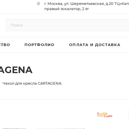
г. Москва, ул. Шереметьевская, д.20 ТЦ«Ка
правый эскалатор, 2 эт
Юр. Адрес: 129075,г. Москва,
Мурманский проезд, д. 18, кв.33
ИНН 9717073866 / КПП 771701001
ОГРН 1187746958596
СТВО
ПОРТФОЛИО
ОПЛАТА И ДОСТАВКА
р/сч 40702810410000761715
к/сч 30101810145250000974
БИК 044525974
АО «ТБанк»
TAGENA
Чехол для кресла CARTAGENA