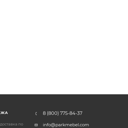
АЖА
8 (800) 775-84-37
доставка по
info@parkmebel.com