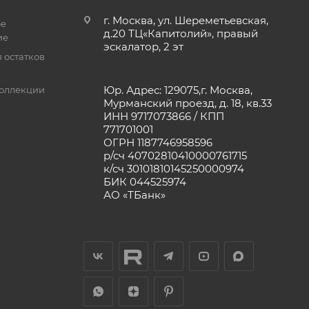
г. Москва, ул. Шереметьевская,
ое
д.20 ТЦ«Капитолий», правый
ие
эскалатор, 2 эт
 остатков
Юр. Адрес: 129075,г. Москва,
оллекции
Мурманский проезд, д. 18, кв.33
ИНН 9717073866 / КПП
771701001
ОГРН 1187746958596
р/сч 40702810410000761715
к/сч 30101810145250000974
БИК 044525974
АО «ТБанк»