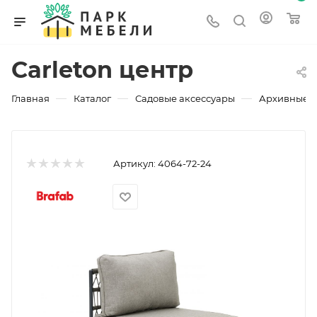
Carleton центр
—
—
—
Главная
Каталог
Садовые аксессуары
Архивные 
Артикул:
4064-72-24