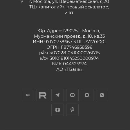
г. Москва, ул. Шереметьевская, д.20
ТЦ«Капитолий», правый эскалатор,
2 эт
Юр. Адрес: 129075,г. Москва,
Мурманский проезд, д. 18, кв.33
ИНН 9717073866 / КПП 771701001
ОГРН 1187746958596
р/сч 40702810410000761715
к/сч 30101810145250000974
БИК 044525974
АО «ТБанк»