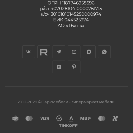
ОГРН 1187746958596
р/сч 40702810410000761715
к/сч 30101810145250000974
БИК 044525974
АО «ТБанк»
2010-2026 ©ПаркМебели - гипермаркет мебели: