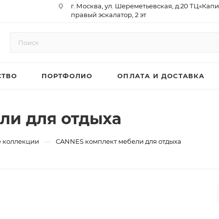
г. Москва, ул. Шереметьевская, д.20 ТЦ«Капи
правый эскалатор, 2 эт
Юр. Адрес: 129075,г. Москва,
Мурманский проезд, д. 18, кв.33
ИНН 9717073866 / КПП 771701001
ОГРН 1187746958596
СТВО
ПОРТФОЛИО
ОПЛАТА И ДОСТАВКА
р/сч 40702810410000761715
к/сч 30101810145250000974
БИК 044525974
АО «ТБанк»
ли для отдыха
—
 коллекции
CANNES комплект мебели для отдыха