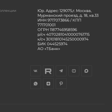
Юр. Адрес: 129075,г. Москва,
оллекции
Мурманский проезд, д. 18, кв.33
ИНН 9717073866 / КПП
771701001
ОГРН 1187746958596
р/сч 40702810410000761715
к/сч 30101810145250000974
БИК 044525974
АО «ТБанк»