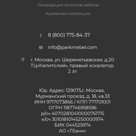
Ликвидация остатков мебели
Архивные коллекции
8 (800) 775-84-37
info@parkmebel.com
г. Москва, ул. Шереметьевская, д.20
ТЦ«Капитолий», правый эскалатор,
2 эт
Юр. Адрес: 129075,г. Москва,
Мурманский проезд, д. 18, кв.33
ИНН 9717073866 / КПП 771701001
ОГРН 1187746958596
р/сч 40702810410000761715
к/сч 30101810145250000974
БИК 044525974
АО «ТБанк»