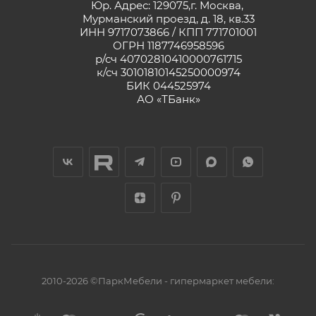
Юр. Адрес: 129075,г. Москва,
Мурманский проезд, д. 18, кв.33
ИНН 9717073866 / КПП 771701001
ОГРН 1187746958596
р/сч 40702810410000761715
к/сч 30101810145250000974
БИК 044525974
АО «ТБанк»
2010-2026 ©ПаркМебели - гипермаркет мебели: