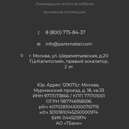
Ликвидация остатков мебели
Архивные коллекции
8 (800) 775-84-37
info@parkmebel.com
г. Москва, ул. Шереметьевская, д.20
ТЦ«Капитолий», правый эскалатор,
2 эт
Юр. Адрес: 129075,г. Москва,
Мурманский проезд, д. 18, кв.33
ИНН 9717073866 / КПП 771701001
ОГРН 1187746958596
р/сч 40702810410000761715
к/сч 30101810145250000974
БИК 044525974
АО «ТБанк»