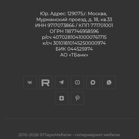
Юр. Адрес: 129075,г. Москва,
Мурманский проезд, д. 18, кв.33
ИНН 9717073866 / КПП 771701001
ОГРН 1187746958596
р/сч 40702810410000761715
к/сч 30101810145250000974
БИК 044525974
АО «ТБанк»
2010-2026 ©ПаркМебели - гипермаркет мебели: