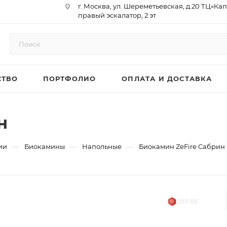
г. Москва, ул. Шереметьевская, д.20 ТЦ«Ка
правый эскалатор, 2 эт
Юр. Адрес: 129075,г. Москва,
Мурманский проезд, д. 18, кв.33
ИНН 9717073866 / КПП 771701001
ОГРН 1187746958596
СТВО
ПОРТФОЛИО
ОПЛАТА И ДОСТАВКА
р/сч 40702810410000761715
к/сч 30101810145250000974
БИК 044525974
АО «ТБанк»
н
—
—
—
ии
Биокамины
Напольные
Биокамин ZeFire Сабрин