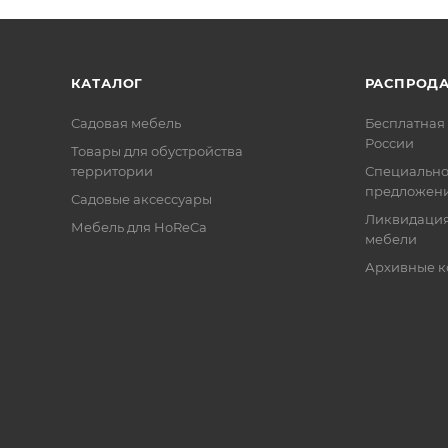
КАТАЛОГ
РАСПРОД
Садовая мебель
Бесплатная 
России
Товары для обустройства
территории
Специальн
предложен
Садовые аксессуары
Ликвидация
Мебель для HoReCa
мебели
Архивные к