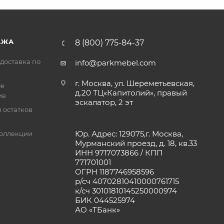
АЖА
8 (800) 775-84-37
доставка по
info@parkmebel.com
г. Москва, ул. Шереметьевская,
ое
д.20 ТЦ«Капитолий», правый
ие
эскалатор, 2 эт
 остатков
Юр. Адрес: 129075,г. Москва,
оллекции
Мурманский проезд, д. 18, кв.33
ИНН 9717073866 / КПП
771701001
ОГРН 1187746958596
р/сч 40702810410000761715
к/сч 30101810145250000974
БИК 044525974
АО «ТБанк»