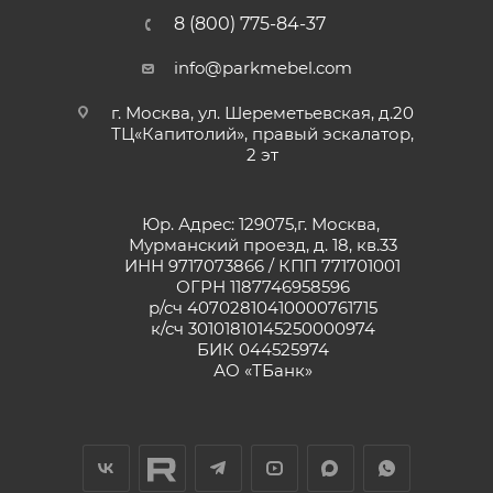
8 (800) 775-84-37
info@parkmebel.com
г. Москва, ул. Шереметьевская, д.20
ТЦ«Капитолий», правый эскалатор,
2 эт
Юр. Адрес: 129075,г. Москва,
Мурманский проезд, д. 18, кв.33
ИНН 9717073866 / КПП 771701001
ОГРН 1187746958596
р/сч 40702810410000761715
к/сч 30101810145250000974
БИК 044525974
АО «ТБанк»