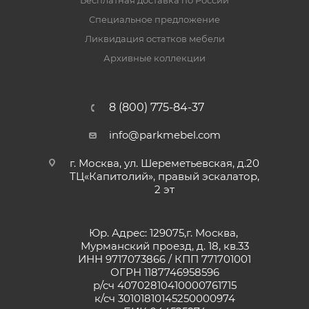
Бесплатная доставка по России
Специальное предложение
Ликвидация остатков мебели
Архивные коллекции
8 (800) 775-84-37
info@parkmebel.com
г. Москва, ул. Шереметьевская, д.20
ТЦ«Капитолий», правый эскалатор,
2 эт
Юр. Адрес: 129075,г. Москва,
Мурманский проезд, д. 18, кв.33
ИНН 9717073866 / КПП 771701001
ОГРН 1187746958596
р/сч 40702810410000761715
к/сч 30101810145250000974