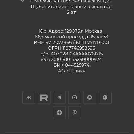
г. Москва, ул. Шереметьевская, д.20
ТЦ«Капитолий», правый эскалатор,
2 эт
Юр. Адрес: 129075,г. Москва,
Мурманский проезд, д. 18, кв.33
ИНН 9717073866 / КПП 771701001
ОГРН 1187746958596
р/сч 40702810410000761715
к/сч 30101810145250000974
БИК 044525974
АО «ТБанк»