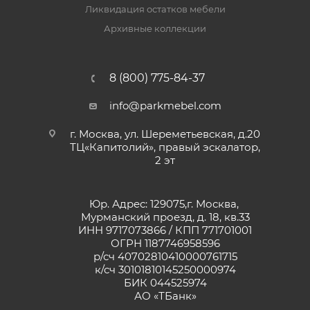
Ликвидация остатков мебели
Архивные коллекции
8 (800) 775-84-37
info@parkmebel.com
г. Москва, ул. Шереметьевская, д.20
ТЦ«Капитолий», правый эскалатор,
2 эт
Юр. Адрес: 129075,г. Москва,
Мурманский проезд, д. 18, кв.33
ИНН 9717073866 / КПП 771701001
ОГРН 1187746958596
р/сч 40702810410000761715
к/сч 30101810145250000974
БИК 044525974
АО «ТБанк»