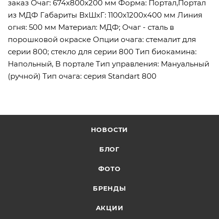
заказ Очаг: 674х800х200 мм Форма: Портал,Портал
из МДФ Габариты ВхШхГ: 1100х1200х400 мм Линия
огня: 500 мм Материал: МДФ; Очаг - сталь в
порошковой окраске Опции очага: стемалит для
серии 800; стекло для серии 800 Тип биокамина:
Напольный, В портале Тип управления: Мануальный
(ручной) Тип очага: серия Standart 800
НОВОСТИ
БЛОГ
ФОТО
БРЕНДЫ
АКЦИИ