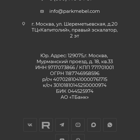
info@parkmebel.com
г. Москва, ул. Шереметьевская, д.20
ТЦ«Капитолий», правый эскалатор,
2 эт
Юр. Адрес: 129075,г. Москва,
Мурманский проезд, д. 18, кв.33
ИНН 9717073866 / КПП 771701001
ОГРН 1187746958596
р/сч 40702810410000761715
к/сч 30101810145250000974
БИК 044525974
АО «ТБанк»