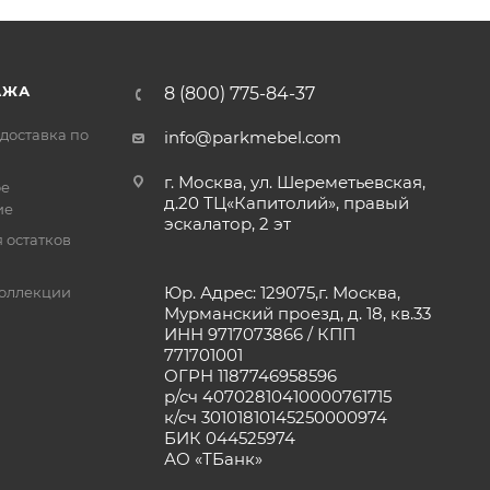
АЖА
8 (800) 775-84-37
доставка по
info@parkmebel.com
г. Москва, ул. Шереметьевская,
ое
д.20 ТЦ«Капитолий», правый
ие
эскалатор, 2 эт
 остатков
Юр. Адрес: 129075,г. Москва,
оллекции
Мурманский проезд, д. 18, кв.33
ИНН 9717073866 / КПП
771701001
ОГРН 1187746958596
р/сч 40702810410000761715
к/сч 30101810145250000974
БИК 044525974
АО «ТБанк»