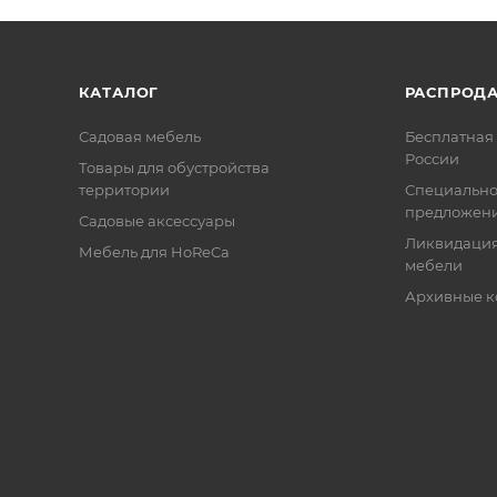
КАТАЛОГ
РАСПРОД
Садовая мебель
Бесплатная 
России
Товары для обустройства
территории
Специальн
предложен
Садовые аксессуары
Ликвидация
Мебель для HoReCa
мебели
Архивные к