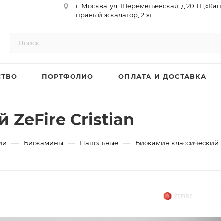
г. Москва, ул. Шереметьевская, д.20 ТЦ«Ка
правый эскалатор, 2 эт
Юр. Адрес: 129075,г. Москва,
Мурманский проезд, д. 18, кв.33
ИНН 9717073866 / КПП 771701001
ОГРН 1187746958596
СТВО
ПОРТФОЛИО
ОПЛАТА И ДОСТАВКА
р/сч 40702810410000761715
к/сч 30101810145250000974
БИК 044525974
АО «ТБанк»
ZeFire Cristian
—
—
—
ии
Биокамины
Напольные
Биокамин классический Ze