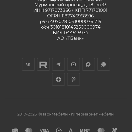
Мурманский проезд, д. 18, кв.33
ИНН 9717073866 / КПП 771701001
ОГРН 1187746958596
р/сч 40702810410000761715
к/сч 30101810145250000974
БИК 044525974
АО «ТБанк»
2010-2026 ©ПаркМебели - гипермаркет мебели: