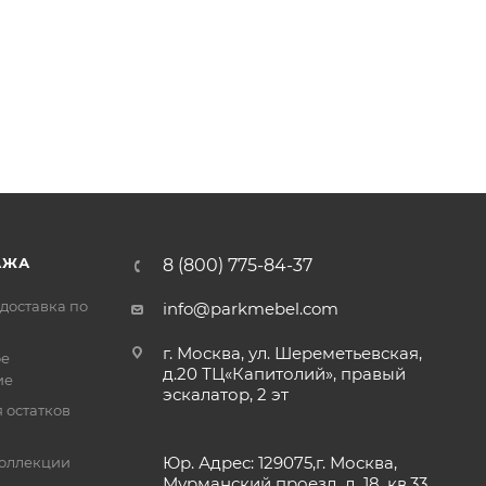
АЖА
8 (800) 775-84-37
доставка по
info@parkmebel.com
г. Москва, ул. Шереметьевская,
ое
д.20 ТЦ«Капитолий», правый
ие
эскалатор, 2 эт
 остатков
Юр. Адрес: 129075,г. Москва,
оллекции
Мурманский проезд, д. 18, кв.33