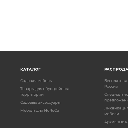
КАТАЛОГ
РАСПРОД
Садовая мебель
Бесплатная 
России
Товары для обустройства
территории
Специальн
предложен
Садовые аксессуары
Ликвидация
Мебель для HoReCa
мебели
Архивные к