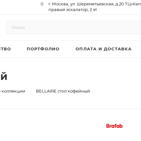
г. Москва, ул. Шереметьевская, д.20 ТЦ«Ка
правый эскалатор, 2 эт
Юр. Адрес: 129075,г. Москва,
Мурманский проезд, д. 18, кв.33
ИНН 9717073866 / КПП 771701001
ОГРН 1187746958596
СТВО
ПОРТФОЛИО
ОПЛАТА И ДОСТАВКА
р/сч 40702810410000761715
к/сч 30101810145250000974
БИК 044525974
АО «ТБанк»
ый
—
 коллекции
BELLAIRE стол кофейный