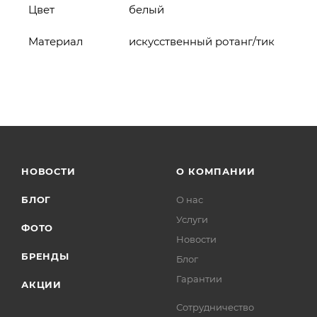
Цвет
белый
Материал
искусственный ротанг/тик
НОВОСТИ
О КОМПАНИИ
БЛОГ
О нас
Услуги
ФОТО
Новости
БРЕНДЫ
Блог
Гарантии
АКЦИИ
Сотрудничество