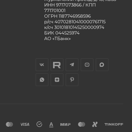
ИНН 9717073866 / КПП
771701001
ОГРН 1187746958596
р/сч 40702810410000761715
к/сч 30101810145250000974
БИК 044525974
АО «ТБанк»