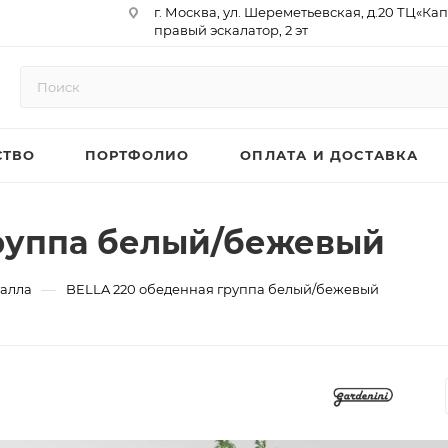
г. Москва, ул. Шереметьевская, д.20 ТЦ«Ка
правый эскалатор, 2 эт
Юр. Адрес: 129075,г. Москва,
Мурманский проезд, д. 18, кв.33
ИНН 9717073866 / КПП 771701001
ОГРН 1187746958596
СТВО
ПОРТФОЛИО
ОПЛАТА И ДОСТАВКА
р/сч 40702810410000761715
к/сч 30101810145250000974
БИК 044525974
АО «ТБанк»
группа белый/бежевый
—
талла
BELLA 220 обеденная группа белый/бежевый