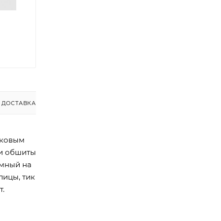
ДОСТАВКА
шковым
ки обшиты
емный на
лицы, тик
т.