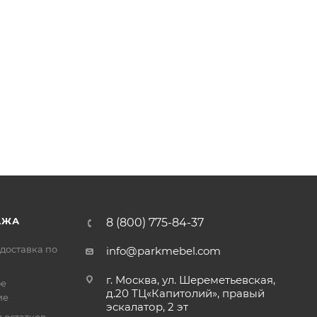
АЖА
8 (800) 775-84-37
доставка по
info@parkmebel.com
г. Москва, ул. Шереметьевская,
ое
д.20 ТЦ«Капитолий», правый
ие
эскалатор, 2 эт