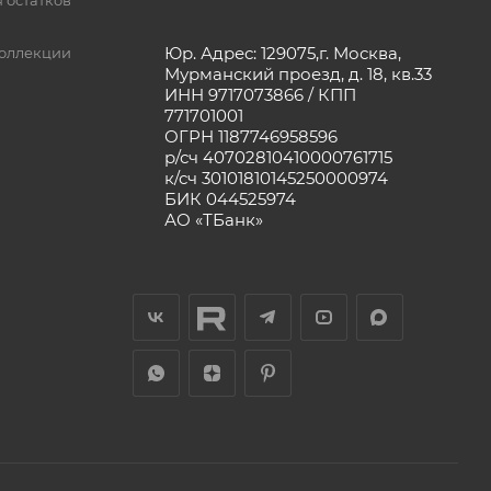
 остатков
Юр. Адрес: 129075,г. Москва,
оллекции
Мурманский проезд, д. 18, кв.33
ИНН 9717073866 / КПП
771701001
ОГРН 1187746958596
р/сч 40702810410000761715
к/сч 30101810145250000974
БИК 044525974
АО «ТБанк»