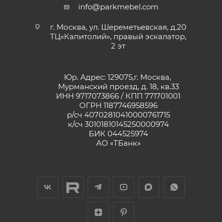
info@parkmebel.com
г. Москва, ул. Шереметьевская, д.20
ТЦ«Капитолий», правый эскалатор,
2 эт
Юр. Адрес: 129075,г. Москва,
Мурманский проезд, д. 18, кв.33
ИНН 9717073866 / КПП 771701001
ОГРН 1187746958596
р/сч 40702810410000761715
к/сч 30101810145250000974
БИК 044525974
АО «ТБанк»