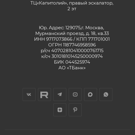
ТЦ«Капитолий», правый эскалатор,
2 эт
Юр. Адрес: 129075,г. Москва,
Мурманский проезд, д. 18, кв.33
ИНН 9717073866 / КПП 771701001
ОГРН 1187746958596
р/сч 40702810410000761715
к/сч 30101810145250000974
БИК 044525974
АО «ТБанк»