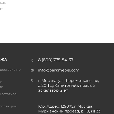
шт.
т.
АЖА
8 (800) 775-84-37
доставка по
info@parkmebel.com
г. Москва, ул. Шереметьевская,
ое
д.20 ТЦ«Капитолий», правый
ие
эскалатор, 2 эт
 остатков
Юр. Адрес: 129075,г. Москва,
оллекции
Мурманский проезд, д. 18, кв.33