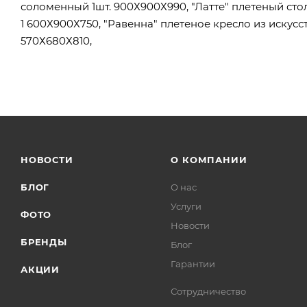
соломенный 1шт. 900Х900Х990, "Латте" плетеный стол
1 600Х900Х750, "Равенна" плетеное кресло из искус
570Х680Х810,
НОВОСТИ
О КОМПАНИИ
БЛОГ
О нас
Услуги
ФОТО
Новости
БРЕНДЫ
Блог
Гарантии
АКЦИИ
Сотрудничество