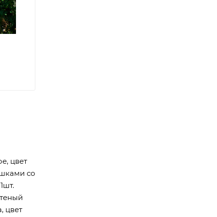
е, цвет
ушками со
1шт.
етеный
, цвет