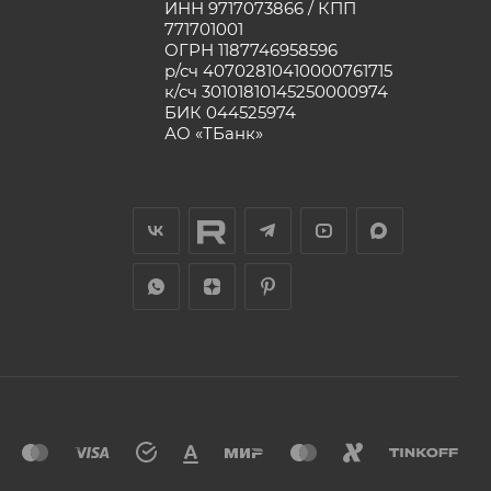
ИНН 9717073866 / КПП
771701001
ОГРН 1187746958596
р/сч 40702810410000761715
к/сч 30101810145250000974
БИК 044525974
АО «ТБанк»