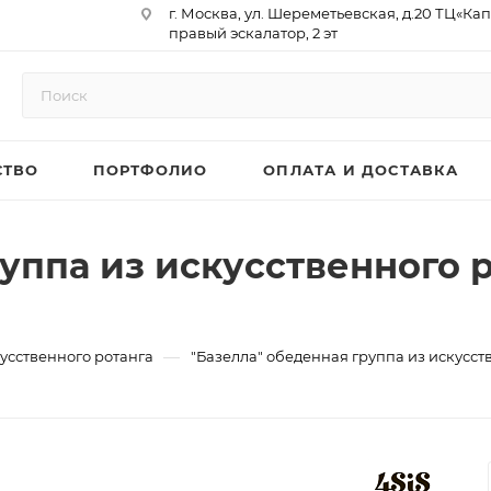
г. Москва, ул. Шереметьевская, д.20 ТЦ«Ка
правый эскалатор, 2 эт
Юр. Адрес: 129075,г. Москва,
Мурманский проезд, д. 18, кв.33
ИНН 9717073866 / КПП 771701001
ОГРН 1187746958596
СТВО
ПОРТФОЛИО
ОПЛАТА И ДОСТАВКА
р/сч 40702810410000761715
к/сч 30101810145250000974
БИК 044525974
АО «ТБанк»
уппа из искусственного р
—
усственного ротанга
"Базелла" обеденная группа из искусст