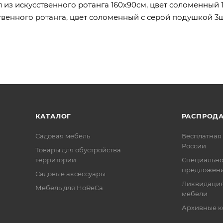
 из искусственного ротанга 160х90см, цвет соломенный 1
ственного ротанга, цвет соломенный с серой подушкой 3ш
КАТАЛОГ
РАСПРОД
Садовая мебель
Бесплатная 
России
Товары для обустройства
территории
Специальн
предложен
Садовые аксессуары
Ликвидация
Мебель для HoReCa
мебели
Архивные к