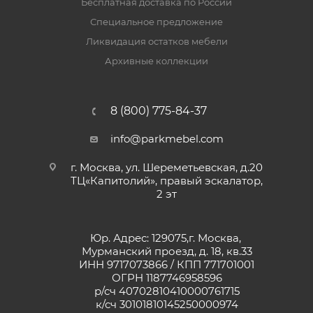
Бесплатная доставка по России
Специальное предложение
Ликвидация остатков мебели
Архивные коллекции
8 (800) 775-84-37
info@parkmebel.com
г. Москва, ул. Шереметьевская, д.20
ТЦ«Капитолий», правый эскалатор,
2 эт
Юр. Адрес: 129075,г. Москва,
Мурманский проезд, д. 18, кв.33
ИНН 9717073866 / КПП 771701001
ОГРН 1187746958596
р/сч 40702810410000761715
к/сч 30101810145250000974