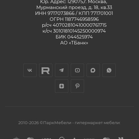
Юр. Адрес: 129075,г. Москва,
Мурманский проезд, д. 18, кв.33
ИНН 9717073866 / КПП 771701001
ОГРН 1187746958596
р/сч 40702810410000761715
к/сч 30101810145250000974
БИК 044525974
АО «ТБанк»
2010-2026 ©ПаркМебели - гипермаркет мебели: