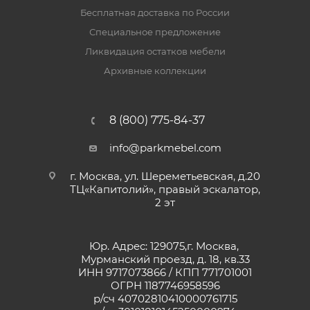
Бесплатная доставка по России
Специальное предложение
Ликвидация остатков мебели
Архивные коллекции
8 (800) 775-84-37
info@parkmebel.com
г. Москва, ул. Шереметьевская, д.20
ТЦ«Капитолий», правый эскалатор,
2 эт
Юр. Адрес: 129075,г. Москва,
Мурманский проезд, д. 18, кв.33
ИНН 9717073866 / КПП 771701001
ОГРН 1187746958596
р/сч 40702810410000761715