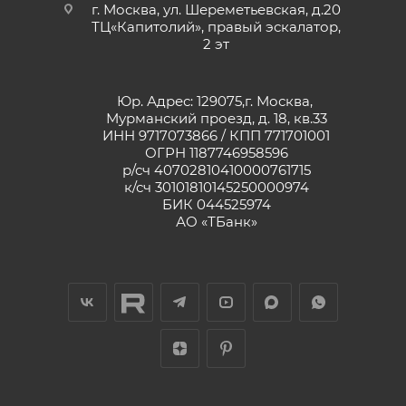
г. Москва, ул. Шереметьевская, д.20
ТЦ«Капитолий», правый эскалатор,
2 эт
Юр. Адрес: 129075,г. Москва,
Мурманский проезд, д. 18, кв.33
ИНН 9717073866 / КПП 771701001
ОГРН 1187746958596
р/сч 40702810410000761715
к/сч 30101810145250000974
БИК 044525974
АО «ТБанк»