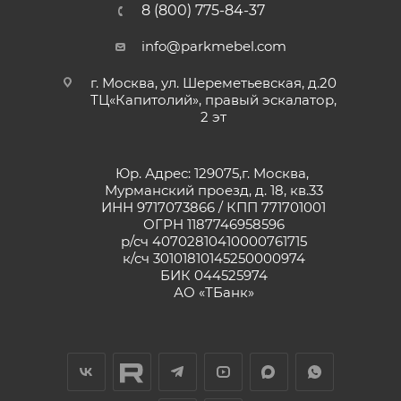
8 (800) 775-84-37
info@parkmebel.com
г. Москва, ул. Шереметьевская, д.20
ТЦ«Капитолий», правый эскалатор,
2 эт
Юр. Адрес: 129075,г. Москва,
Мурманский проезд, д. 18, кв.33
ИНН 9717073866 / КПП 771701001
ОГРН 1187746958596
р/сч 40702810410000761715
к/сч 30101810145250000974
БИК 044525974
АО «ТБанк»