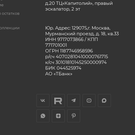
д.20 ТЦ«Капитолий», правый
ие
эскалатор, 2 эт
 остатков
Юр. Адрес: 129075,г. Москва,
оллекции
Мурманский проезд, д. 18, кв.33
ИНН 9717073866 / КПП
771701001
ОГРН 1187746958596
р/сч 40702810410000761715
к/сч 30101810145250000974
БИК 044525974
АО «ТБанк»