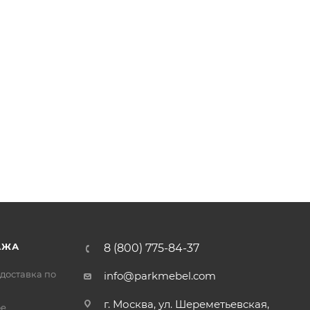
АЖА
8 (800) 775-84-37
доставка по
info@parkmebel.com
г. Москва, ул. Шереметьевская,
ое