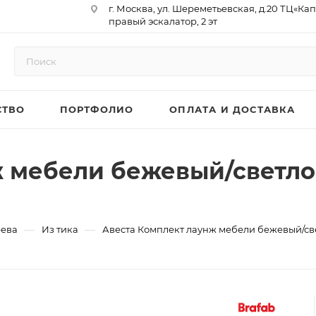
г. Москва, ул. Шереметьевская, д.20 ТЦ«Ка
правый эскалатор, 2 эт
Юр. Адрес: 129075,г. Москва,
Мурманский проезд, д. 18, кв.33
ИНН 9717073866 / КПП 771701001
ОГРН 1187746958596
СТВО
ПОРТФОЛИО
ОПЛАТА И ДОСТАВКА
р/сч 40702810410000761715
к/сч 30101810145250000974
БИК 044525974
АО «ТБанк»
 мебели бежевый/светло
—
—
рева
Из тика
Авеста Комплект лаунж мебели бежевый/св