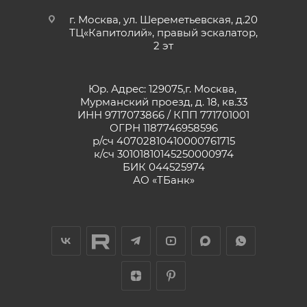
г. Москва, ул. Шереметьевская, д.20
ТЦ«Капитолий», правый эскалатор,
2 эт
Юр. Адрес: 129075,г. Москва,
Мурманский проезд, д. 18, кв.33
ИНН 9717073866 / КПП 771701001
ОГРН 1187746958596
р/сч 40702810410000761715
к/сч 30101810145250000974
БИК 044525974
АО «ТБанк»