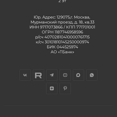
2 эт
Юр. Адрес: 129075,г. Москва,
Мурманский проезд, д. 18, кв.33
ИНН 9717073866 / КПП 771701001
ОГРН 1187746958596
р/сч 40702810410000761715
к/сч 30101810145250000974
БИК 044525974
АО «ТБанк»