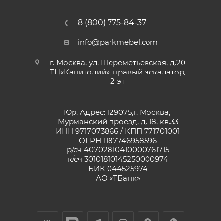
8 (800) 775-84-37
info@parkmebel.com
г. Москва, ул. Шереметьевская, д.20
ТЦ«Капитолий», правый эскалатор,
2 эт
Юр. Адрес: 129075,г. Москва,
Мурманский проезд, д. 18, кв.33
ИНН 9717073866 / КПП 771701001
ОГРН 1187746958596
р/сч 40702810410000761715
к/сч 30101810145250000974
БИК 044525974
АО «ТБанк»