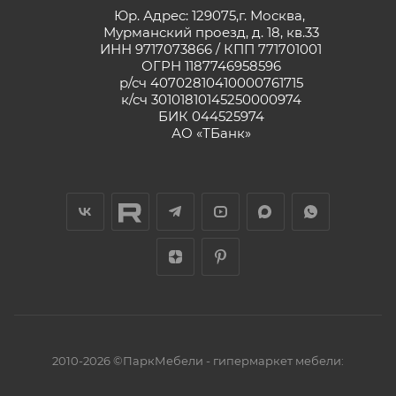
Юр. Адрес: 129075,г. Москва,
Мурманский проезд, д. 18, кв.33
ИНН 9717073866 / КПП 771701001
ОГРН 1187746958596
р/сч 40702810410000761715
к/сч 30101810145250000974
БИК 044525974
АО «ТБанк»
2010-2026 ©ПаркМебели - гипермаркет мебели: