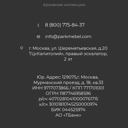
Архивные коллекции
8 (800) 775-84-37
info@parkmebel.com
г. Москва, ул. Шереметьевская, д.20
ТЦ«Капитолий», правый эскалатор,
2 эт
Юр. Адрес: 129075,г. Москва,
Мурманский проезд, д. 18, кв.33
ИНН 9717073866 / КПП 771701001
ОГРН 1187746958596
р/сч 40702810410000761715
к/сч 30101810145250000974
БИК 044525974
АО «ТБанк»