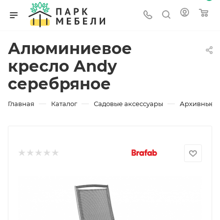
Алюминиевое
кресло Andy
серебряное
—
—
—
Главная
Каталог
Садовые аксессуары
Архивные 