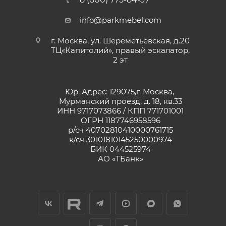
info@parkmebel.com
г. Москва, ул. Шереметьевская, д.20
ТЦ«Капитолий», правый эскалатор,
2 эт
Юр. Адрес: 129075,г. Москва,
Мурманский проезд, д. 18, кв.33
ИНН 9717073866 / КПП 771701001
ОГРН 1187746958596
р/сч 40702810410000761715
к/сч 30101810145250000974
БИК 044525974
АО «ТБанк»