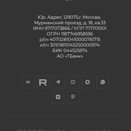
Юр. Адрес: 129075,г. Москва,
Мурманский проезд, д. 18, кв.33
ИНН 9717073866 / КПП 771701001
ОГРН 1187746958596
р/сч 40702810410000761715
к/сч 30101810145250000974
БИК 044525974
АО «ТБанк»